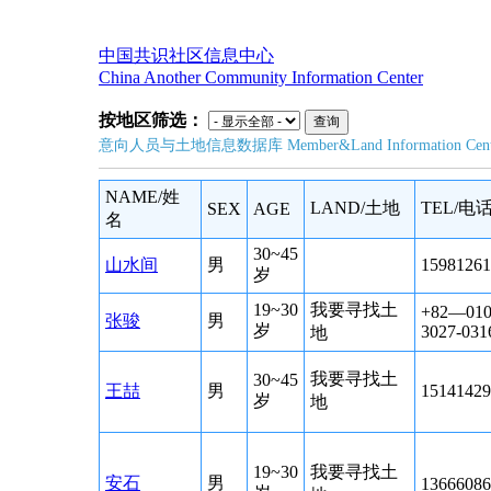
中国共识社区信息中心
China Another Community Information Center
按地区筛选：
意向人员与土地信息数据库
Member&Land Information Cent
NAME/姓
LAND/土地
TEL/电
SEX
AGE
名
30~45
山水间
男
15981261
岁
19~30
我要寻找土
+82—010
张骏
男
岁
3027-031
地
我要寻找土
30~45
王喆
男
15141429
岁
地
19~30
我要寻找土
安石
男
13666086