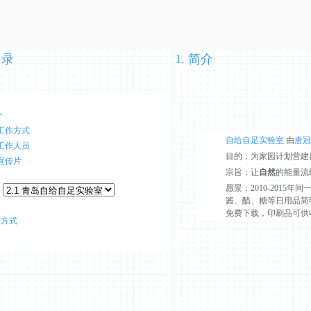
目录
1. 简介
介
 工作方式
自给自足实验室
由
唐冠
 工作人员
目的：为家园计划营建
 宣传片
宗旨：让
自然
的能量流
愿景：2010-201
目
酱、醋、糖等日用品简
免费下载，印刷品可供
系方式