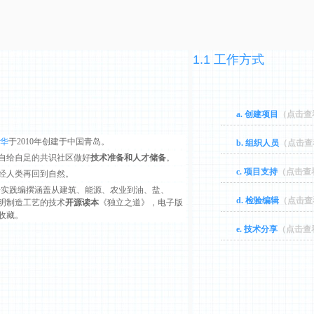
1.1 工作方式
a. 创建项目
（点击查
华
于2010年创建于中国青岛。
b. 组织人员
（点击查
自给自足的共识社区做好
技术准备和人才储备
。
c. 项目支持
（点击查
经人类再回到自然。
5年间一实践编撰涵盖从建筑、能源、农业到油、盐、
d. 检验编辑
（点击查
明制造工艺的技术
开源读本
《独立之道》，电子版
收藏。
e. 技术分享
（点击查